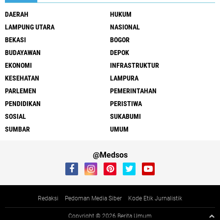
DAERAH
HUKUM
LAMPUNG UTARA
NASIONAL
BEKASI
BOGOR
BUDAYAWAN
DEPOK
EKONOMI
INFRASTRUKTUR
KESEHATAN
LAMPURA
PARLEMEN
PEMERINTAHAN
PENDIDIKAN
PERISTIWA
SOSIAL
SUKABUMI
SUMBAR
UMUM
@Medsos
Redaksi
Pedoman Media Siber
Kode Etik Jurnalistik
Copyright ©
2026 Berita Umum