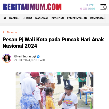
KAMIS
6 08 2026
DAERAH
HUKUM
NASIONAL
EKONOMI
PEMERINTAHAN
PENDIDIKAN
›
Nasional
Pesan Pj Wali Kota pada Puncak Hari Anak Nasional 2024
Pesan Pj Wali Kota pada Puncak Hari Anak
Nasional 2024
Heri Suprayogi
29 Juli 2024, 07.31 WIB