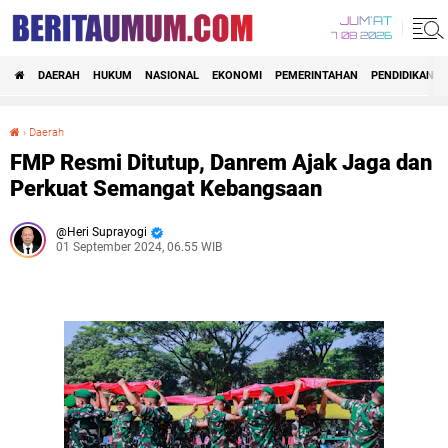
JUM'AT
7 08 2026
DAERAH
HUKUM
NASIONAL
EKONOMI
PEMERINTAHAN
PENDIDIKAN
›
Daerah
FMP Resmi Ditutup, Danrem Ajak Jaga dan Perkuat Semangat Kebangsaan
FMP Resmi Ditutup, Danrem Ajak Jaga dan
Perkuat Semangat Kebangsaan
Heri Suprayogi
01 September 2024, 06.55 WIB