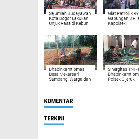
Sejumlah Budayawan
Giat Patroli KR
Kota Bogor Lakukan
Gabungan 3 Pila
Unjuk Rasa di Kebun
Kapolsek
Raya, Ini Tuntutannya
Megamendung
!
Pastikan Antisi
Gangguan
Kamtibmas
Bhabinkamtibmas
Sinergitas TNI - 
Desa Mekarsari
Bhabinkamtibm
Sambangi Warga dan
Polsek Cijeruk
Sampaikan Imbauan
Sambangi Warg
Kamtibmas
Desa Warung
Menteng
KOMENTAR
TERKINI