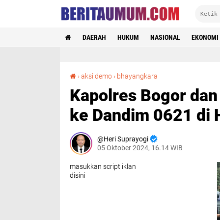
DAERAH
HUKUM
NASIONAL
EKONOMI
Kapolres Bogor dan Jajarannya Berikan Kejutan ke Dandim 0621 di HUT TNI ke-79
›
aksi demo
›
bhayangkara
Kapolres Bogor dan
ke Dandim 0621 di 
Heri Suprayogi
05 Oktober 2024, 16.14 WIB
masukkan script iklan
disini