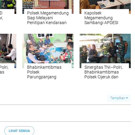
YD
Polsek Megamendung
Kapolsek
r,
Siap Melayani
Megamendung
Penitipan Kendaraan
Sambangi APDESI
serta Barang
pasi
Berharga
Polri,
Bhabinkamtibmas
Sinergitas TNI–Polri,
as
Polsek
Bhabinkamtibmas
Parungpanjang
Polsek Cijeruk dan
a di
Laksanakan
Babinsa Sambang
Silaturahmi dan
Warga di Desa Pasir
Sambang Warga
Jaya
Sampaikan Pesan
Tampilkan
Kamtibmas
LIHAT SEMUA