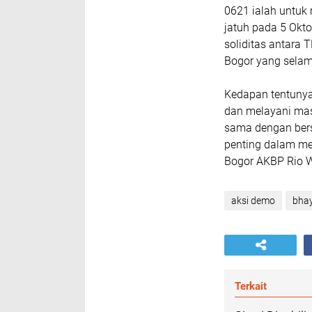
0621 ialah untuk
jatuh pada 5 Okto
soliditas antara
Bogor yang selama
Kedapan tentunya
dan melayani mas
sama dengan bersi
penting dalam me
Bogor AKBP Rio W
aksi demo
bha
Terkait