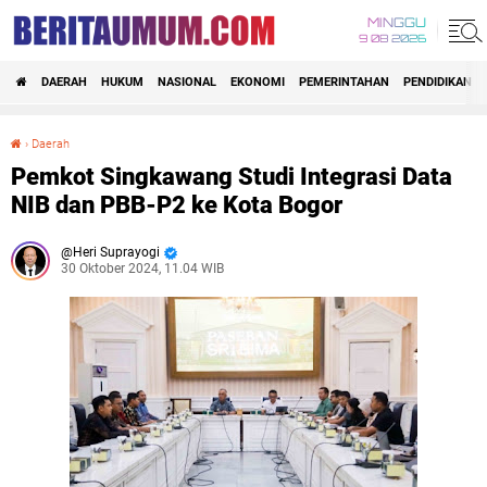
MINGGU
9 08 2026
DAERAH
HUKUM
NASIONAL
EKONOMI
PEMERINTAHAN
PENDIDIKAN
›
Daerah
Pemkot Singkawang Studi Integrasi Data NIB dan PBB-P2 ke Kota Bogor
Pemkot Singkawang Studi Integrasi Data
NIB dan PBB-P2 ke Kota Bogor
Heri Suprayogi
30 Oktober 2024, 11.04 WIB