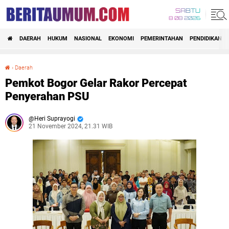
SABTU
8 08 2026
DAERAH
HUKUM
NASIONAL
EKONOMI
PEMERINTAHAN
PENDIDIKAN
›
Daerah
Pemkot Bogor Gelar Rakor Percepat Penyerahan PSU
Pemkot Bogor Gelar Rakor Percepat
Penyerahan PSU
Heri Suprayogi
21 November 2024, 21.31 WIB