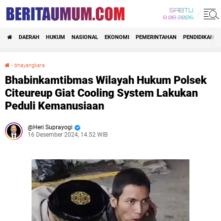
SABTU
8 08 2026
DAERAH
HUKUM
NASIONAL
EKONOMI
PEMERINTAHAN
PENDIDIKAN
›
bhayangkara
Bhabinkamtibmas Wilayah Hukum Polsek Citeureup Giat Cooling System Lakukan Peduli Kemanusiaan
Bhabinkamtibmas Wilayah Hukum Polsek
Citeureup Giat Cooling System Lakukan
Peduli Kemanusiaan
Heri Suprayogi
16 Desember 2024, 14.52 WIB