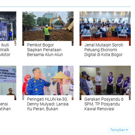
Ikuti
Pemkot Bogor
Jenal Mutaqin Soroti
 Walk
Siapkan Penataan
Peluang Ekonomi
Motor
Bersama Alun-Alun
Digital di Kota Bogor
dan Kawasan
Empang
Peringati HLUN ke-30,
Gerakan Posyandu 6
ensi
Denny Mulyadi: Lansia
SPM, TP Posyandu
atihan
Itu Peran, Bukan
Kawal Renovasi
Beban
Rumah Warga Tidak
Layak Huni
Tampilkan