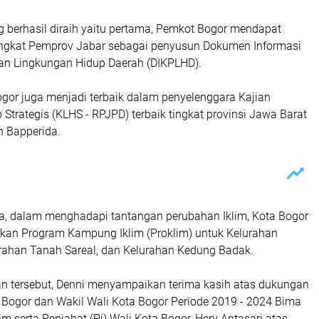
g berhasil diraih yaitu pertama, Pemkot Bogor mendapat
 tingkat Pemprov Jabar sebagai penyusun Dokumen Informasi
aan Lingkungan Hidup Daerah (DIKPLHD).
gor juga menjadi terbaik dalam penyelenggara Kajian
Strategis (KLHS - RPJPD) terbaik tingkat provinsi Jawa Barat
n Bapperida.
iga, dalam menghadapi tantangan perubahan Iklim, Kota Bogor
akan Program Kampung Iklim (Proklim) untuk Kelurahan
ahan Tanah Sareal, dan Kelurahan Kedung Badak.
 tersebut, Denni menyampaikan terima kasih atas dukungan
 Bogor dan Wakil Wali Kota Bogor Periode 2019 - 2024 Bima
im serta Penjabat (Pj) Wali Kota Bogor, Hery Antasari atas