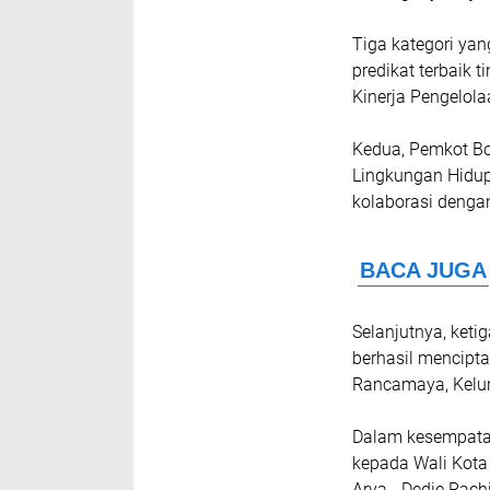
Tiga kategori yan
predikat terbaik
Kinerja Pengelol
Kedua, Pemkot Bo
Lingkungan Hidup 
kolaborasi denga
Selanjutnya, ket
berhasil mencipt
Rancamaya, Kelur
Dalam kesempatan
kepada Wali Kota
Arya - Dedie Rach