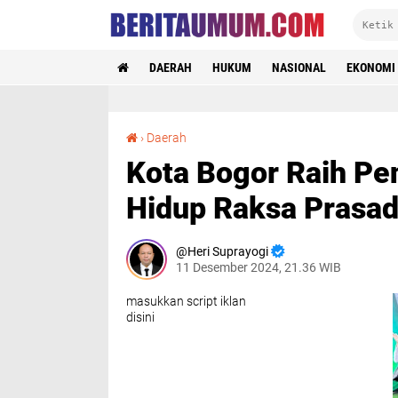
DAERAH
HUKUM
NASIONAL
EKONOMI
Kota Bogor Raih Penghargaan Lingkungan Hidup Raksa Prasada
›
Daerah
Kota Bogor Raih P
Hidup Raksa Prasa
Heri Suprayogi
11 Desember 2024, 21.36 WIB
masukkan script iklan
disini