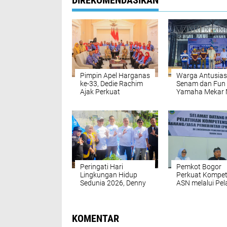
DIREKOMENDASIKAN
Pimpin Apel Harganas
Warga Antusias 
ke-33, Dedie Rachim
Senam dan Fun
Ajak Perkuat
Yamaha Mekar 
Ketahanan Keluarga
Peringati Hari
Pemkot Bogor
Lingkungan Hidup
Perkuat Kompet
Sedunia 2026, Denny
ASN melalui Pel
Mulyadi Ajak Gerakan
PPK Tipe C
Langkah Nyata Peduli
Lingkungan
KOMENTAR