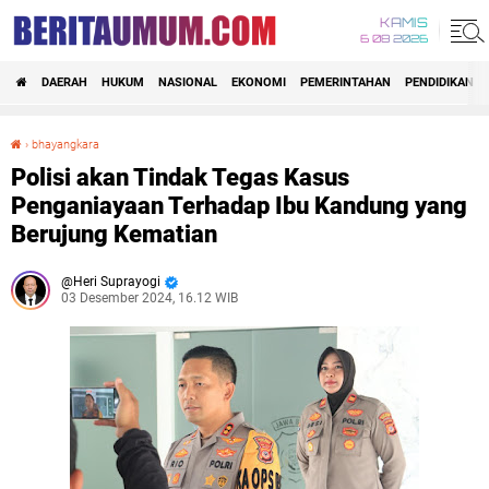
KAMIS
6 08 2026
DAERAH
HUKUM
NASIONAL
EKONOMI
PEMERINTAHAN
PENDIDIKAN
›
bhayangkara
Polisi akan Tindak Tegas Kasus Penganiayaan Terhadap Ibu Kandung yang Berujung Kematian
Polisi akan Tindak Tegas Kasus
Penganiayaan Terhadap Ibu Kandung yang
Berujung Kematian
Heri Suprayogi
03 Desember 2024, 16.12 WIB