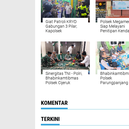
Giat Patroli KRYD
Polsek Megame
Gabungan 3 Pilar,
Siap Melayani
Kapolsek
Penitipan Kend
Megamendung
serta Barang
Pastikan Antisipasi
Berharga
Gangguan
Kamtibmas
Sinergitas TNI - Polri,
Bhabinkamtibm
Bhabinkamtibmas
Polsek
Polsek Cijeruk
Parungpanjang
Sambangi Warga di
Laksanakan
Desa Warung
Silaturahmi dan
Menteng
Sambang Warg
Sampaikan Pes
KOMENTAR
Kamtibmas
TERKINI