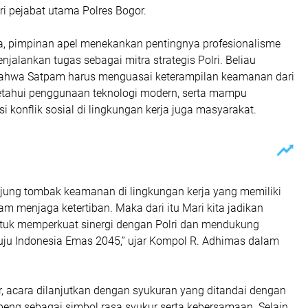
iri pejabat utama Polres Bogor.
 pimpinan apel menekankan pentingnya profesionalisme
alankan tugas sebagai mitra strategis Polri. Beliau
hwa Satpam harus menguasai keterampilan keamanan dari
getahui penggunaan teknologi modern, serta mampu
i konflik sosial di lingkungan kerja juga masyarakat.
jung tombak keamanan di lingkungan kerja yang memiliki
am menjaga ketertiban. Maka dari itu Mari kita jadikan
uk memperkuat sinergi dengan Polri dan mendukung
ju Indonesia Emas 2045,” ujar Kompol R. Adhimas dalam
r, acara dilanjutkan dengan syukuran yang ditandai dengan
ng sebagai simbol rasa syukur serta kebersamaan. Selain