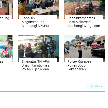
ndung
Kapolsek
Bhabinkamtibmas
Megamendung
Desa Mekarsari
araan
Sambangi APDESI
Sambangi Warga dan
Sampaikan Imbauan
Kamtibmas
as
Sinergitas TNI–Polri,
Polsek Ciampea
Bhabinkamtibmas
Polres Bogor
Polsek Cijeruk dan
Laksanakan
Babinsa Sambang
Pengaturan Lalu
Warga di Desa Pasir
Lintas di Pagi Hari
a
Jaya
an
Tampilkan