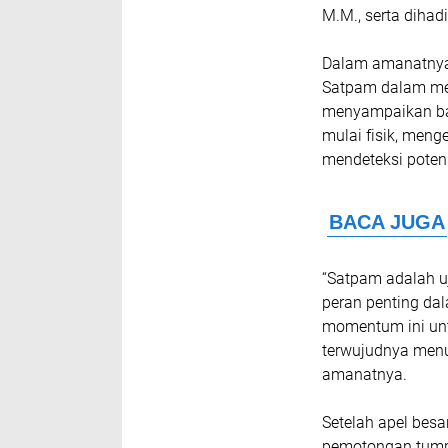
M.M., serta dihad
Dalam amanatnya,
Satpam dalam menj
menyampaikan ba
mulai fisik, men
mendeteksi potens
“Satpam adalah u
peran penting dal
momentum ini unt
terwujudnya menu
amanatnya.
Setelah apel besa
pemotongan tumpe