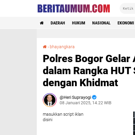
DAERAH
HUKUM
NASIONAL
EKONOMI
Polres Bogor Gelar Apel Besar dan Syukuran dalam Rangka HUT Satpam ke-44 Dilaksanakan dengan Khidmat
›
bhayangkara
Polres Bogor Gelar
dalam Rangka HUT 
dengan Khidmat
Heri Suprayogi
08 Januari 2025, 14.22 WIB
masukkan script iklan
disini