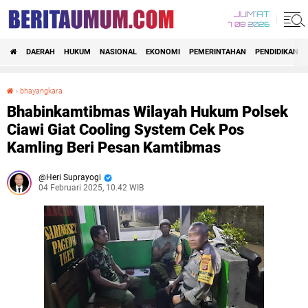
JUM'AT
7 08 2026
DAERAH
HUKUM
NASIONAL
EKONOMI
PEMERINTAHAN
PENDIDIKAN
›
bhayangkara
Bhabinkamtibmas Wilayah Hukum Polsek Ciawi Giat Cooling System Cek Pos Kamling Beri Pesan Kamtibmas
Bhabinkamtibmas Wilayah Hukum Polsek
Ciawi Giat Cooling System Cek Pos
Kamling Beri Pesan Kamtibmas
Heri Suprayogi
04 Februari 2025, 10.42 WIB