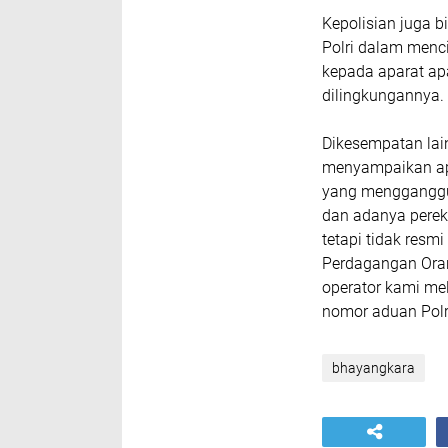
Kepolisian juga 
Polri dalam menc
kepada aparat apa
dilingkungannya.
Dikesempatan lai
menyampaikan ap
yang mengganggu
dan adanya perekr
tetapi tidak res
Perdagangan Oran
operator kami me
nomor aduan Polr
bhayangkara