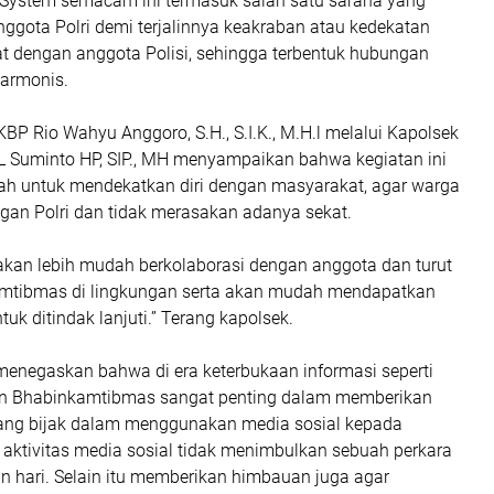
 System semacam ini termasuk salah satu sarana yang
ggota Polri demi terjalinnya keakraban atau kedekatan
t dengan anggota Polisi, sehingga terbentuk hubungan
armonis.
BP Rio Wahyu Anggoro, S.H., S.I.K., M.H.l melalui Kapolsek
Suminto HP, SIP., MH menyampaikan bahwa kegiatan ini
h untuk mendekatkan diri dengan masyarakat, agar warga
gan Polri dan tidak merasakan adanya sekat.
akan lebih mudah berkolaborasi dengan anggota dan turut
amtibmas di lingkungan serta akan mudah mendapatkan
uk ditindak lanjuti.” Terang kapolsek.
menegaskan bahwa di era keterbukaan informasi seperti
ran Bhabinkamtibmas sangat penting dalam memberikan
ng bijak dalam menggunakan media sosial kepada
 aktivitas media sosial tidak menimbulkan sebuah perkara
 hari. Selain itu memberikan himbauan juga agar