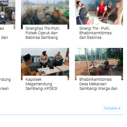
as
Sinergitas TNI-Polri,
Sinergi TNI - Polri,
Polsek Cijeruk dan
Bhabinkamtibmas
 dan
Babinsa Sambang
dan Babinsa
Warga Jaga
Sambangi Warga di
Tetap
Kamtibmas
Desa Ciburuy
ndung
Kapolsek
Bhabinkamtibmas
Megamendung
Desa Mekarsari
araan
Sambangi APDESI
Sambangi Warga dan
Sampaikan Imbauan
Kamtibmas
Tampilkan