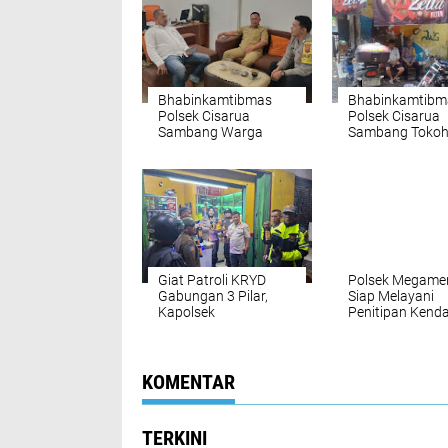
Bhabinkamtibmas
Bhabinkamtibm
Polsek Cisarua
Polsek Cisarua
Sambang Warga
Sambang Tokoh
Desa Citeko, Ajak
Warga, Jaga
Jaga Kamtibmas
Harkamtibmas 
Kondusif
Giat Patroli KRYD
Polsek Megame
Gabungan 3 Pilar,
Siap Melayani
Kapolsek
Penitipan Kend
Megamendung
serta Barang
Pastikan Antisipasi
Berharga
Gangguan
Kamtibmas
KOMENTAR
TERKINI