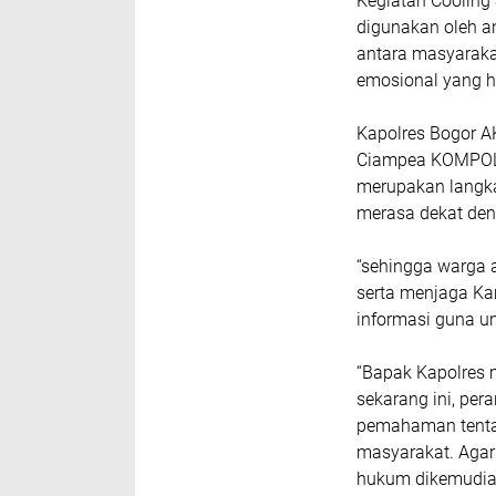
Kegiatan Cooling
digunakan oleh an
antara masyaraka
emosional yang h
Kapolres Bogor AK
Ciampea KOMPOL 
merupakan langka
merasa dekat den
“sehingga warga 
serta menjaga K
informasi guna unt
“Bapak Kapolres 
sekarang ini, pe
pemahaman tenta
masyarakat. Agar
hukum dikemudian