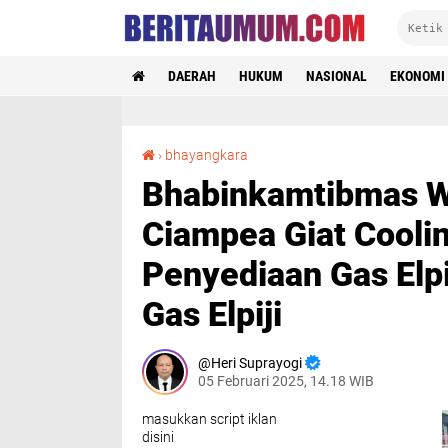
DAERAH
HUKUM
NASIONAL
EKONOMI
Bhabinkamtibmas Wilayah Hukum Polsek Ciampea Giat Cooling System Sambang Agen Penyediaan Gas Elpiji 3 kg Terkait Kelangkaan Gas Elpiji
›
bhayangkara
Bhabinkamtibmas W
Ciampea Giat Cool
Penyediaan Gas Elpi
Gas Elpiji
Heri Suprayogi
05 Februari 2025, 14.18 WIB
masukkan script iklan
disini