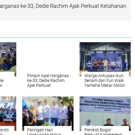
arganas ke-33, Dedie Rachim Ajak Perkuat Ketahanan
Pimpin Apel Harganas
Warga Antusias Ikuti
ie
ke-33, Dedie Rachim
Senam dan Fun Walk
si
Ajak Perkuat
Yamaha Mekar Motor
Ketahanan Keluarga
liner
oroti
Peringati Hari
Pemkot Bogor
mi
Lingkungan Hidup
Perkuat Kompetensi