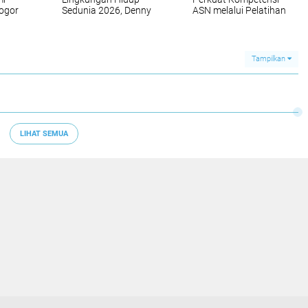
Bogor
Sedunia 2026, Denny
ASN melalui Pelatihan
Mulyadi Ajak Gerakan
PPK Tipe C
Langkah Nyata Peduli
Lingkungan
Tampilkan
LIHAT SEMUA