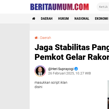
DAERAH
HUKUM
NASIONAL
EKONOMI
Jaga Stabilitas Pangan Jelang Ramadan, Pemkot Gelar Rakor HBKN 2025
›
Daerah
Jaga Stabilitas Pa
Pemkot Gelar Rako
Heri Suprayogi
26 Februari 2025, 10.27 WIB
masukkan script iklan
disini