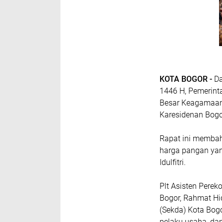
KOTA BOGOR -
Da
1446 H, Pemerint
Besar Keagamaan 
Karesidenan Bogor
Rapat ini membah
harga pangan ya
Idulfitri.
Plt Asisten Pere
Bogor, Rahmat Hid
(Sekda) Kota Bog
pelaku usaha, da