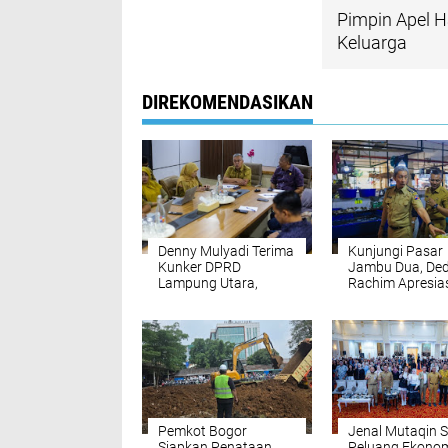
Pimpin Apel H
Keluarga
DIREKOMENDASIKAN
Denny Mulyadi Terima
Kunjungi Pasar
Kunker DPRD
Jambu Dua, Ded
Lampung Utara,
Rachim Apresia
Bahas Perencanaan
Tingginya Minat
dan Pengawasan
Pelaku UMKM Ku
Anggaran
Pemkot Bogor
Jenal Mutaqin S
Siapkan Penataan
Peluang Ekono