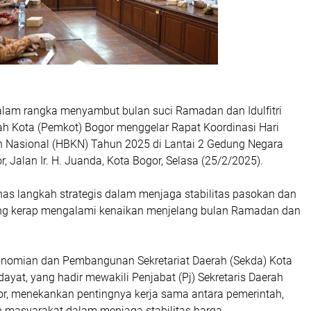
lam rangka menyambut bulan suci Ramadan dan Idulfitri
ah Kota (Pemkot) Bogor menggelar Rapat Koordinasi Hari
Nasional (HBKN) Tahun 2025 di Lantai 2 Gedung Negara
, Jalan Ir. H. Juanda, Kota Bogor, Selasa (25/2/2025).
as langkah strategis dalam menjaga stabilitas pasokan dan
ng kerap mengalami kenaikan menjelang bulan Ramadan dan
konomian dan Pembangunan Sekretariat Daerah (Sekda) Kota
ayat, yang hadir mewakili Penjabat (Pj) Sekretaris Daerah
or, menekankan pentingnya kerja sama antara pemerintah,
n masyarakat dalam menjaga stabilitas harga.