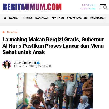
MINGGU
9 08 2026
DAERAH
HUKUM
NASIONAL
EKONOMI
PEMERINTAHAN
PENDIDIKAN
›
Nasional
Launching Makan Bergizi Gratis, Gubernur Al Haris Pastikan Proses Lancar dan Menu Sehat untuk Anak
Launching Makan Bergizi Gratis, Gubernur
Al Haris Pastikan Proses Lancar dan Menu
Sehat untuk Anak
Heri Suprayogi
17 Februari 2025, 15.08 WIB