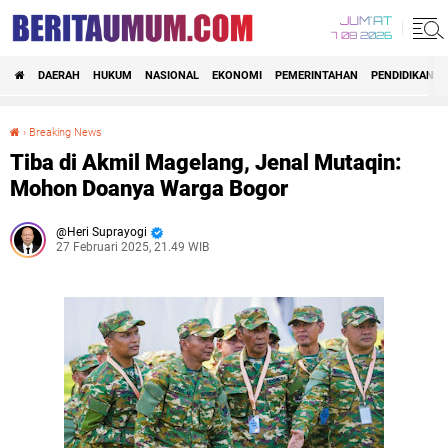
JUM'AT
7 08 2026
DAERAH
HUKUM
NASIONAL
EKONOMI
PEMERINTAHAN
PENDIDIKAN
›
Breaking News
Tiba di Akmil Magelang, Jenal Mutaqin: Mohon Doanya Warga Bogor
Tiba di Akmil Magelang, Jenal Mutaqin:
Mohon Doanya Warga Bogor
Heri Suprayogi
27 Februari 2025, 21.49 WIB