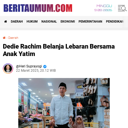
MINGGU
9 08 2026
DAERAH
HUKUM
NASIONAL
EKONOMI
PEMERINTAHAN
PENDIDIKAN
›
Daerah
Dedie Rachim Belanja Lebaran Bersama Anak Yatim
Dedie Rachim Belanja Lebaran Bersama
Anak Yatim
Heri Suprayogi
22 Maret 2025, 20.12 WIB