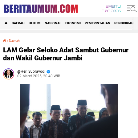
SABTU
8 08 2026
DAERAH
HUKUM
NASIONAL
EKONOMI
PEMERINTAHAN
PENDIDIKAN
›
Daerah
LAM Gelar Seloko Adat Sambut Gubernur dan Wakil Gubernur Jambi
LAM Gelar Seloko Adat Sambut Gubernur
dan Wakil Gubernur Jambi
Heri Suprayogi
02 Maret 2025, 20.40 WIB