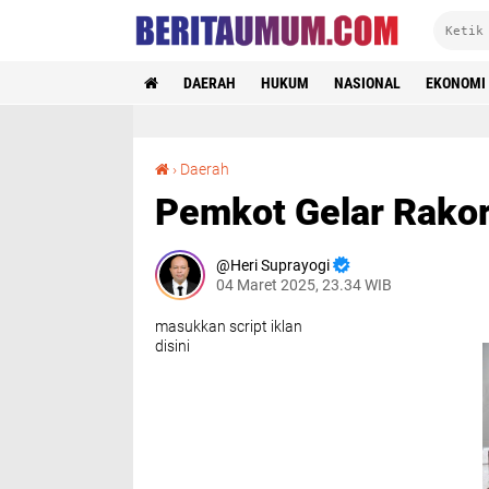
DAERAH
HUKUM
NASIONAL
EKONOMI
Pemkot Gelar Rakor Soal Longsor di Batutulis
›
Daerah
Pemkot Gelar Rakor 
Heri Suprayogi
04 Maret 2025, 23.34 WIB
masukkan script iklan
disini