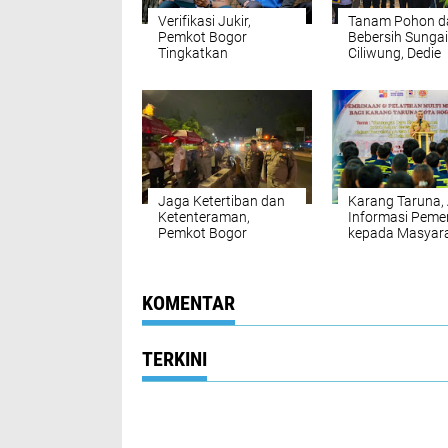
Verifikasi Jukir,
Tanam Pohon d
Pemkot Bogor
Bebersih Sungai
Tingkatkan
Ciliwung, Dedie
Pendapatan
Rachim Ajak P
Perparkiran
Ambil Peran
Jaga Ketertiban dan
Karang Taruna,
Ketenteraman,
Informasi Peme
Pemkot Bogor
kepada Masyar
Tingkatkan Patroli
Gabungan
KOMENTAR
TERKINI