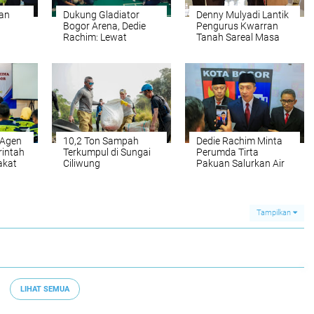
an
Dukung Gladiator
Denny Mulyadi Lantik
Bogor Arena, Dedie
Pengurus Kwarran
Rachim: Lewat
Tanah Sareal Masa
emuda
Olahraga, Anak-anak
Bakti 2026-2029
Kota Bogor Dapat
Ukir Prestasi
 Agen
10,2 Ton Sampah
Dedie Rachim Minta
rintah
Terkumpul di Sungai
Perumda Tirta
akat
Ciliwung
Pakuan Salurkan Air
Bersih bagi Warga
Terdampak
Kekeringan
Tampilkan
LIHAT SEMUA