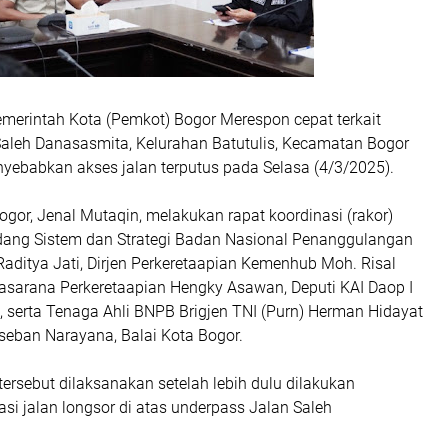
merintah Kota (Pemkot) Bogor Merespon cepat terkait
 Saleh Danasasmita, Kelurahan Batutulis, Kecamatan Bogor
nyebabkan akses jalan terputus pada Selasa (4/3/2025).
ogor, Jenal Mutaqin, melakukan rapat koordinasi (rakor)
dang Sistem dan Strategi Badan Nasional Penanggulangan
aditya Jati, Dirjen Perkeretaapian Kemenhub Moh. Risal
rasarana Perkeretaapian Hengky Asawan, Deputi KAI Daop I
i, serta Tenaga Ahli BNPB Brigjen TNI (Purn) Herman Hidayat
aseban Narayana, Balai Kota Bogor.
tersebut dilaksanakan setelah lebih dulu dilakukan
asi jalan longsor di atas underpass Jalan Saleh