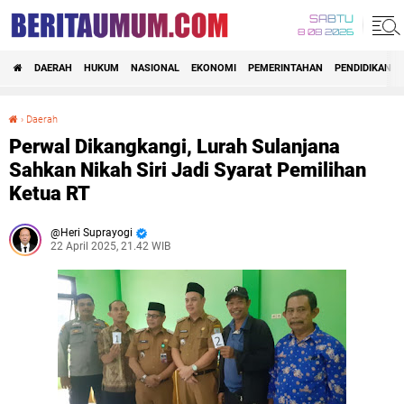
SABTU
8 08 2026
DAERAH
HUKUM
NASIONAL
EKONOMI
PEMERINTAHAN
PENDIDIKAN
›
Daerah
Perwal Dikangkangi, Lurah Sulanjana Sahkan Nikah Siri Jadi Syarat Pemilihan Ketua RT
Perwal Dikangkangi, Lurah Sulanjana
Sahkan Nikah Siri Jadi Syarat Pemilihan
Ketua RT
Heri Suprayogi
22 April 2025, 21.42 WIB