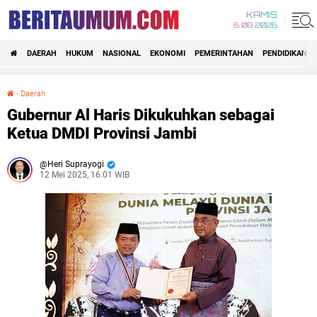
KAMIS
6 08 2026
DAERAH
HUKUM
NASIONAL
EKONOMI
PEMERINTAHAN
PENDIDIKAN
›
Daerah
Gubernur Al Haris Dikukuhkan sebagai Ketua DMDI Provinsi Jambi
Gubernur Al Haris Dikukuhkan sebagai
Ketua DMDI Provinsi Jambi
Heri Suprayogi
12 Mei 2025, 16.01 WIB