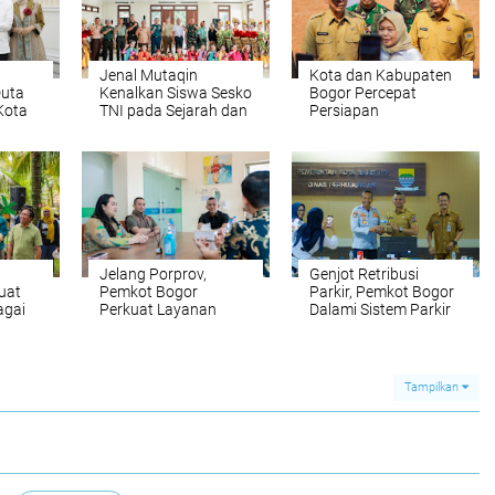
Jenal Mutaqin
Kota dan Kabupaten
Duta
Kenalkan Siswa Sesko
Bogor Percepat
Kota
TNI pada Sejarah dan
Persiapan
chim:
Kesenian Bogor
Pembangunan PSEL
atan
Bogor Raya
Jelang Porprov,
Genjot Retribusi
uat
Pemkot Bogor
Parkir, Pemkot Bogor
agai
Perkuat Layanan
Dalami Sistem Parkir
nomy
Medis Atlet
Kota Bandung
Tampilkan