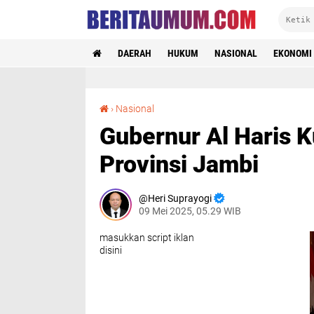
DAERAH
HUKUM
NASIONAL
EKONOMI
Gubernur Al Haris Kukuhkan 54 Petugas Haji Provinsi Jambi
›
Nasional
Gubernur Al Haris 
Provinsi Jambi
Heri Suprayogi
09 Mei 2025, 05.29 WIB
masukkan script iklan
disini