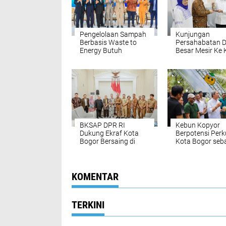
Pengelolaan Sampah
Kunjungan
Berbasis Waste to
Persahabatan 
Energy Butuh
Besar Mesir Ke 
Kolaborasi Semua
Bogor, Dedie Ra
Pihak
Sebuah Kehorm
BKSAP DPR RI
Kebun Kopyor
Dukung Ekraf Kota
Berpotensi Perk
Bogor Bersaing di
Kota Bogor seb
Kancah Internasional
City of Gastro
KOMENTAR
TERKINI