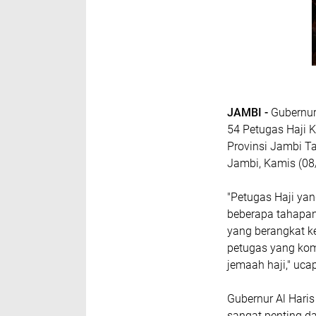
JAMBI -
Gubernur
54 Petugas Haji 
Provinsi Jambi T
Jambi, Kamis (0
"Petugas Haji yan
beberapa tahapan
yang berangkat ke
petugas yang ko
jemaah haji," uca
Gubernur Al Hari
sangat penting d