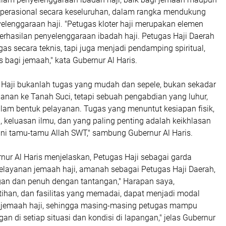
operasional secara keseluruhan, dalam rangka mendukung
elenggaraan haji. "Petugas kloter haji merupakan elemen
erhasilan penyelenggaraan ibadah haji. Petugas Haji Daerah
gas secara teknis, tapi juga menjadi pendamping spiritual,
s bagi jemaah," kata Gubernur Al Haris.
 Haji bukanlah tugas yang mudah dan sepele, bukan sekadar
lanan ke Tanah Suci, tetapi sebuah pengabdian yang luhur,
lam bentuk pelayanan. Tugas yang menuntut kesiapan fisik,
 keluasan ilmu, dan yang paling penting adalah keikhlasan
ani tamu-tamu Allah SWT," sambung Gubernur Al Haris.
rnur Al Haris menjelaskan, Petugas Haji sebagai garda
elayanan jemaah haji, amanah sebagai Petugas Haji Daerah,
ngan dan penuh dengan tantangan," Harapan saya,
tihan, dan fasilitas yang memadai, dapat menjadi modal
 jemaah haji, sehingga masing-masing petugas mampu
n di setiap situasi dan kondisi di lapangan," jelas Gubernur