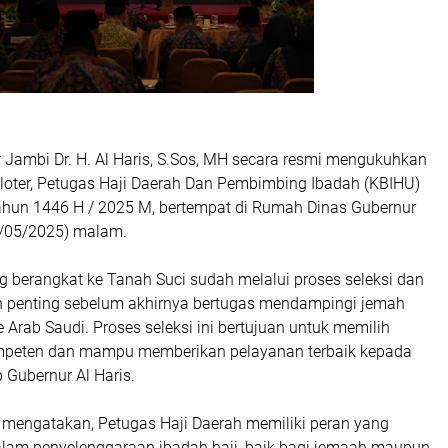
 Jambi Dr. H. Al Haris, S.Sos, MH secara resmi mengukuhkan
Kloter, Petugas Haji Daerah Dan Pembimbing Ibadah (KBIHU)
ahun 1446 H / 2025 M, bertempat di Rumah Dinas Gubernur
8/05/2025) malam.
g berangkat ke Tanah Suci sudah melalui proses seleksi dan
 penting sebelum akhirnya bertugas mendampingi jemah
 Arab Saudi. Proses seleksi ini bertujuan untuk memilih
mpeten dan mampu memberikan pelayanan terbaik kepada
p Gubernur Al Haris.
s mengatakan, Petugas Haji Daerah memiliki peran yang
alam penyelenggaraan ibadah haji, baik bagi jemaah maupun