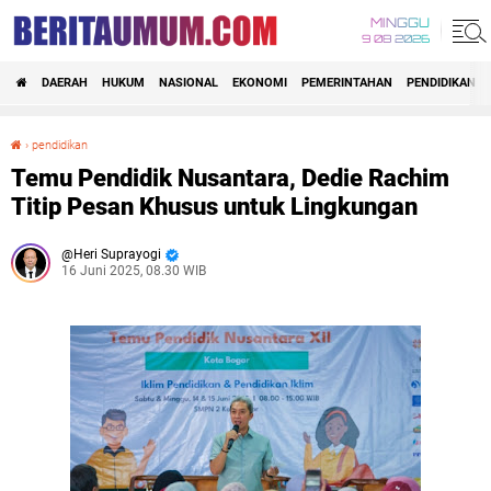
MINGGU
9 08 2026
DAERAH
HUKUM
NASIONAL
EKONOMI
PEMERINTAHAN
PENDIDIKAN
›
pendidikan
Temu Pendidik Nusantara, Dedie Rachim Titip Pesan Khusus untuk Lingkungan
Temu Pendidik Nusantara, Dedie Rachim
Titip Pesan Khusus untuk Lingkungan
Heri Suprayogi
16 Juni 2025, 08.30 WIB