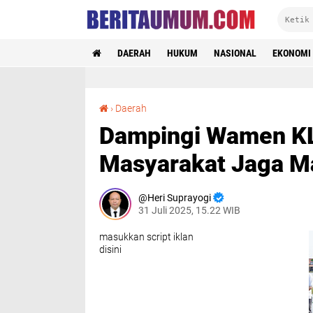
DAERAH
HUKUM
NASIONAL
EKONOMI
Dampingi Wamen KLHK, Wabup Subang Himbau Masyarakat Jaga Mangrove dan Atasi Sampah
›
Daerah
Dampingi Wamen K
Masyarakat Jaga M
Heri Suprayogi
31 Juli 2025, 15.22 WIB
masukkan script iklan
disini