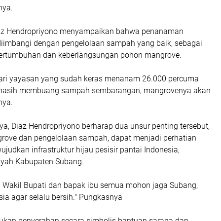
nya.
iaz Hendropriyono menyampaikan bahwa penanaman
iimbangi dengan pengelolaan sampah yang baik, sebagai
ertumbuhan dan keberlangsungan pohon mangrove.
dari yayasan yang sudah keras menanam 26.000 percuma
 masih membuang sampah sembarangan, mangrovenya akan
nya.
ya, Diaz Hendropriyono berharap dua unsur penting tersebut,
ove dan pengelolaan sampah, dapat menjadi perhatian
judkan infrastruktur hijau pesisir pantai Indonesia,
ayah Kabupaten Subang.
da Wakil Bupati dan bapak ibu semua mohon jaga Subang,
ia agar selalu bersih." Pungkasnya
akukan penyerahan secara simbolis bantuan sarana dan