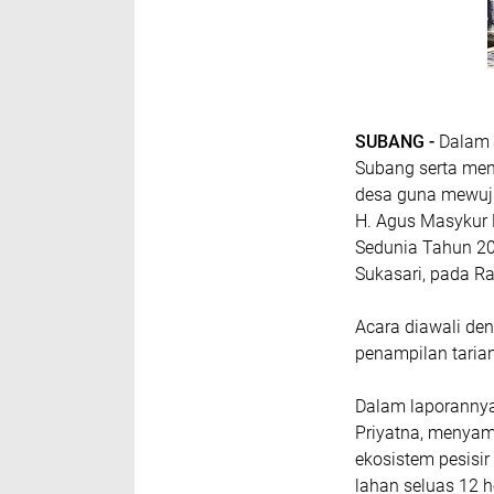
SUBANG -
Dalam 
Subang serta men
desa guna mewuju
H. Agus Masykur 
Sedunia Tahun 20
Sukasari, pada R
Acara diawali de
penampilan tarian
Dalam laporannya
Priyatna, menyam
ekosistem pesis
lahan seluas 12 h