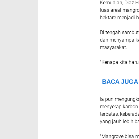
Kemudian, Diaz 
luas areal mangro
hektare menjadi ha
Di tengah sambut
dan menyampaikan
masyarakat.
"Kenapa kita ha
Ia pun mengungk
menyerap karbon 
terbatas, kebera
yang jauh lebih ba
"Mangrove bisa me