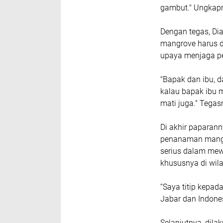
gambut." Ungkap
Dengan tegas, D
mangrove harus d
upaya menjaga p
"Bapak dan ibu, 
kalau bapak ibu
mati juga." Tegas
Di akhir paparann
penanaman mangr
serius dalam mewu
khususnya di wil
“Saya titip kepa
Jabar dan Indones
Selanjutnya, dil