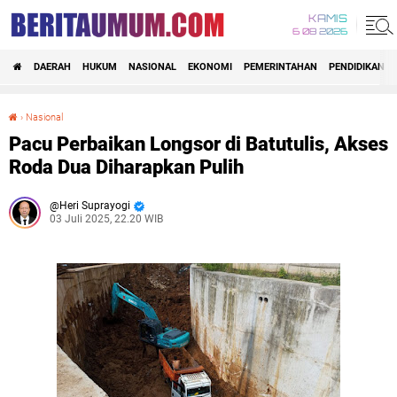
KAMIS
6 08 2026
DAERAH
HUKUM
NASIONAL
EKONOMI
PEMERINTAHAN
PENDIDIKAN
›
Nasional
Pacu Perbaikan Longsor di Batutulis, Akses Roda Dua Diharapkan Pulih
Pacu Perbaikan Longsor di Batutulis, Akses
Roda Dua Diharapkan Pulih
Heri Suprayogi
03 Juli 2025, 22.20 WIB