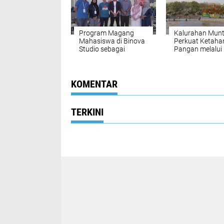
Program Magang
Kalurahan Mun
Mahasiswa di Binova
Perkuat Ketaha
Studio sebagai
Pangan melalui 
Sarana
Sama Sister Pro
Pengembangan
DIY dengan
Kompetensi
Gyeongsangbuk
Marketing dan Media
Korea Selatan
KOMENTAR
Sosial
TERKINI