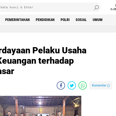
6 0
PEMERINTAHAN
PENDIDIKAN
POLRI
SOSIAL
UMUM
rdayaan Pelaku Usaha
euangan terhadap
asar
Komentar (
)