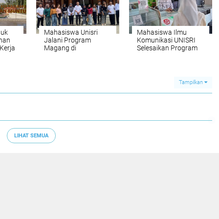
tuk
Mahasiswa Unisri
Mahasiswa Ilmu
nan
Jalani Program
Komunikasi UNISRI
Kerja
Magang di
Selesaikan Program
vince
Pemerintah
Magang Bidang
Kabupaten Bantul
Komunikasi Kreatif di
-do
Nirwana Photo Studio
Karanganyar
Tampilkan
LIHAT SEMUA