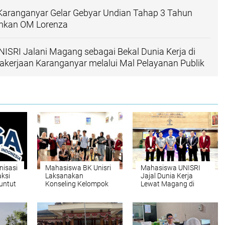
Karanganyar Gelar Gebyar Undian Tahap 3 Tahun
ahkan OM Lorenza
SRI Jalani Magang sebagai Bekal Dunia Kerja di
kerjaan Karanganyar melalui Mal Pelayanan Publik
isasi
Mahasiswa BK Unisri
Mahasiswa UNISRI
aksi
Laksanakan
Jajal Dunia Kerja
untut
Konseling Kelompok
Lewat Magang di
di Panti Asuhan
Direktorat Jenderal
Hosana Kemenangan
Administrasi Hukum
ta
Umum
urahmi
onesia