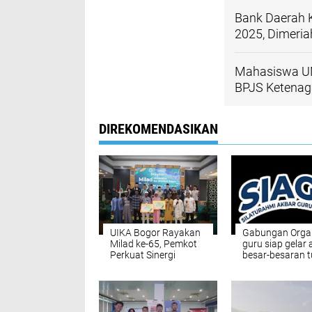
Bank Daerah 
2025, Dimeri
Mahasiswa UNI
BPJS Ketenaga
DIREKOMENDASIKAN
UIKA Bogor Rayakan
Gabungan Organ
Milad ke-65, Pemkot
guru siap gelar 
Perkuat Sinergi
besar-besaran t
dengan Perguruan
PPPK bagi guru
Tinggi
sekolah dan
Madrasah Swas
bertema Silaht
Akbar Guru Ind