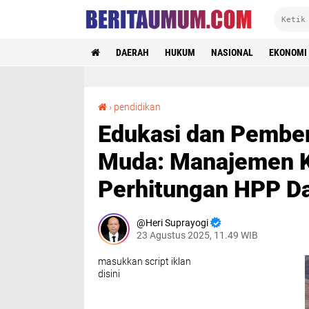
DAERAH
HUKUM
NASIONAL
EKONOMI
Edukasi dan Pemberdayaan Pelaku Usaha Muda: Manajemen Keuangan terhadap Perhitungan HPP Dasar
›
pendidikan
Edukasi dan Pembe
Muda: Manajemen K
Perhitungan HPP D
Heri Suprayogi
23 Agustus 2025, 11.49 WIB
masukkan script iklan
disini