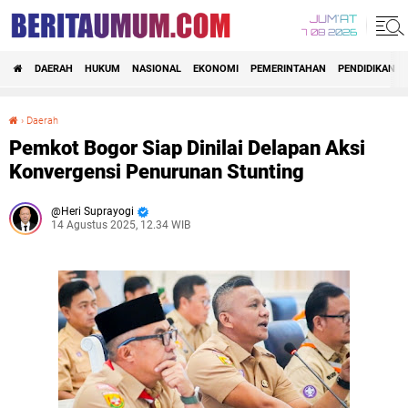
JUM'AT
7 08 2026
DAERAH
HUKUM
NASIONAL
EKONOMI
PEMERINTAHAN
PENDIDIKAN
›
Daerah
Pemkot Bogor Siap Dinilai Delapan Aksi Konvergensi Penurunan Stunting
Pemkot Bogor Siap Dinilai Delapan Aksi
Konvergensi Penurunan Stunting
Heri Suprayogi
14 Agustus 2025, 12.34 WIB