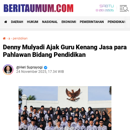
SABTU
8 08 2026
DAERAH
HUKUM
NASIONAL
EKONOMI
PEMERINTAHAN
PENDIDIKAN
›
a
›
pendidikan
Denny Mulyadi Ajak Guru Kenang Jasa para Pahlawan Bidang Pendidikan
Denny Mulyadi Ajak Guru Kenang Jasa para
Pahlawan Bidang Pendidikan
Heri Suprayogi
24 November 2025, 17.34 WIB