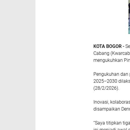
KOTA BOGOR -
Se
Cabang (Kwarcab)
mengukuhkan Pim
Pengukuhan dan p
2025–2030 dilaks
(28/2/2026).
Inovasi, kolabora
disampaikan Den
“Saya titipkan tig
ini menjadi awal