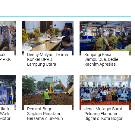
cak
Denny Mulyadi Terima
Kunjungi Pasar
TP PKK
Kunker DPRD
Jambu Dua, Dedie
i
Lampung Utara,
Rachim Apresiasi
KSI
Bahas Perencanaan
Tingginya Minat
dan Pengawasan
Pelaku UMKM Kuliner
Anggaran
Ikuti
Pemkot Bogor
Jenal Mutaqin Soroti
 Walk
Siapkan Penataan
Peluang Ekonomi
Motor
Bersama Alun-Alun
Digital di Kota Bogor
dan Kawasan
Empang