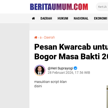
DAERAH
HUKUM
NASIONAL
EKONOMI
Pesan Kwarcab untuk Saka Wanabakti Kota Bogor Masa Bakti 2025 - 2030
›
a
›
Daerah
Pesan Kwarcab untu
Bogor Masa Bakti 2
Heri Suprayogi
28 Februari 2026, 17.56 WIB
masukkan script iklan
disini