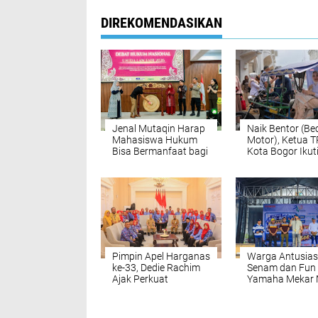
DIREKOMENDASIKAN
Jenal Mutaqin Harap
Naik Bentor (Be
Mahasiswa Hukum
Motor), Ketua 
Bisa Bermanfaat bagi
Kota Bogor Ikut
Masyarakat
Rangkaian APE
2026 di Medan
Pimpin Apel Harganas
Warga Antusias 
ke-33, Dedie Rachim
Senam dan Fun
Ajak Perkuat
Yamaha Mekar 
Ketahanan Keluarga