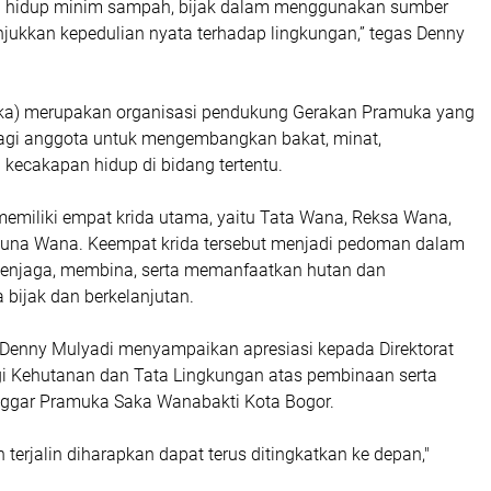
 hidup minim sampah, bijak dalam menggunakan sumber
njukkan kepedulian nyata terhadap lingkungan,” tegas Denny
ka) merupakan organisasi pendukung Gerakan Pramuka yang
agi anggota untuk mengembangkan bakat, minat,
kecakapan hidup di bidang tertentu.
emiliki empat krida utama, yaitu Tata Wana, Reksa Wana,
una Wana. Keempat krida tersebut menjadi pedoman dalam
enjaga, membina, serta memanfaatkan hutan dan
 bijak dan berkelanjutan.
, Denny Mulyadi menyampaikan apresiasi kepada Direktorat
gi Kehutanan dan Tata Lingkungan atas pembinaan serta
Sanggar Pramuka Saka Wanabakti Kota Bogor.
h terjalin diharapkan dapat terus ditingkatkan ke depan,"