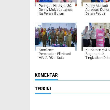
Peringati HLUN ke-30,
Denny Mulyadi
Denny Mulyadi: Lansia
Apresiasi Donor
Itu Peran, Bukan
Darah Peduli
Beban
Thalasemia ke-
HIPAKAD Kota 
Komitmen
Komitmen YKI K
Percepatan Eliminasi
Bogor untuk
HIV-AIDS di Kota
Tingkatkan Dete
Bogor
Dini Kanker Leh
Rahim
KOMENTAR
TERKINI