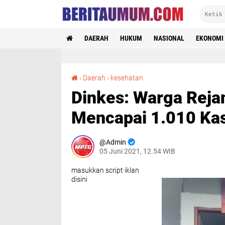
DAERAH
HUKUM
NASIONAL
EKONOMI
Dinkes: Warga Rejang Lebong Hingga Saat Ini Mencapai 1.010 Kasus Covid-19
›
Daerah
›
kesehatan
Dinkes: Warga Reja
Mencapai 1.010 Ka
Admin
05 Juni 2021, 12.54 WIB
masukkan script iklan
disini