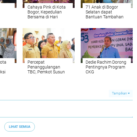
Cahaya Pink di Kota
71 Anak di Bogor
Bogor, Kepedulian
Selatan dapat
Bersama di Hari
Bantuan Tambahan
14
Kanker Sedunia 2026
Gizi Selama Enam
Bogor
Bulan
ota
Percepat
Dedie Rachim Dorong
Penanggulangan
Pentingnya Program
ksi
TBC, Pemkot Susun
CKG
er
RAD 2025–2029
Tampilkan
LIHAT SEMUA