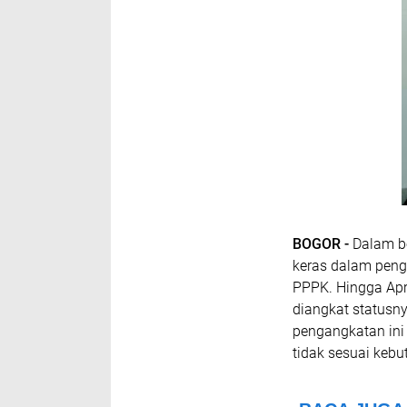
BOGOR -
Dalam be
keras dalam peng
PPPK. Hingga Apr
diangkat statusn
pengangkatan in
tidak sesuai keb