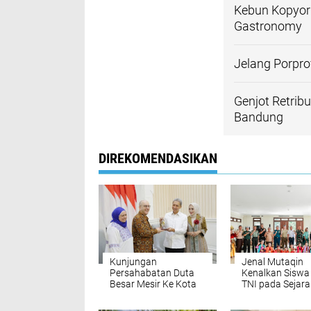
Kebun Kopyor 
Gastronomy
Jelang Porpro
Genjot Retrib
Bandung
DIREKOMENDASIKAN
Kunjungan
Jenal Mutaqin
Persahabatan Duta
Kenalkan Siswa
Besar Mesir Ke Kota
TNI pada Sejar
Bogor, Dedie Rachim:
Kesenian Bogor
Sebuah Kehormatan