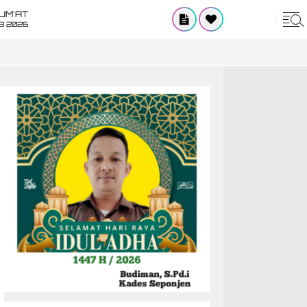
UM'AT
08 2026