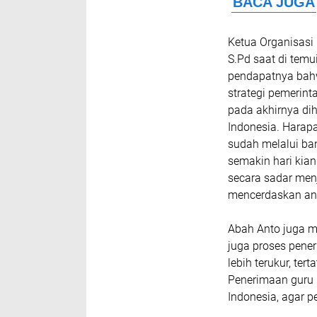
Ketua Organisasi
S.Pd saat di tem
pendapatnya bahw
strategi pemerint
pada akhirnya di
Indonesia. Harapa
sudah melalui ba
semakin hari kian
secara sadar me
mencerdaskan an
Abah Anto juga m
juga proses pene
lebih terukur, te
Penerimaan guru 
Indonesia, agar p