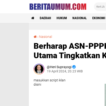
DAERAH
HUKUM
NASIONAL
EKONOMI
Berharap ASN-PPPK Mampu Menjadi Garda Utama Tingkatkan Kualitas Pendidikan
›
Nasional
Berharap ASN-PPP
Utama Tingkatkan K
Heri Suprayogi
19 April 2024, 20.23 WIB
masukkan script iklan
disini