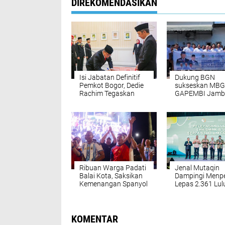
DIREKOMENDASIKAN
Isi Jabatan Definitif
Dukung BGN
Pemkot Bogor, Dedie
sukseskan MBG
Rachim Tegaskan
GAPEMBI Jamb
Pejabat Utamakan
rangkul Pengge
Pelayanan Publik
Ekonomi Kerak
Di Provinsi Jam
Ribuan Warga Padati
Jenal Mutaqin
Balai Kota, Saksikan
Dampingi Menpe
Kemenangan Spanyol
Lepas 2.361 Lu
SMAK-SMTI
KOMENTAR