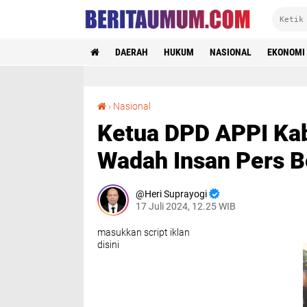
DAERAH
HUKUM
NASIONAL
EKONOMI
Ketua DPD APPI Kabupaten Subang Bentuk Wadah Insan Pers Bermartabat dan Intelektual
›
Nasional
Ketua DPD APPI Ka
Wadah Insan Pers B
Heri Suprayogi
17 Juli 2024, 12.25 WIB
masukkan script iklan
disini