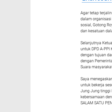
Agar tetap terjal
dalam organisasi 
sosial, Gotong Ro
dan kesatuan da
Selanjutnya Ketu
untuk DPD A-PPI 
dengan tujuan dan
dengan Pemerinta
Suara masyarakat
Saya menegaskan
untuk bekerja ses
Jung Jung tinggi 
kebersamaan deng
SALAM SATU PENA 