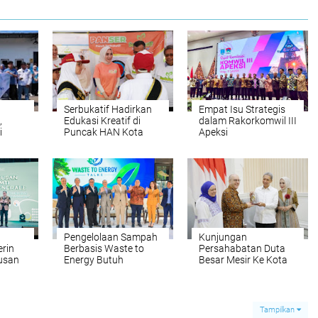
Serbukatif Hadirkan
Empat Isu Strategis
,
Edukasi Kreatif di
dalam Rakorkomwil III
i
Puncak HAN Kota
Apeksi
rak
Bogor
yatan
bi
Pengelolaan Sampah
Kunjungan
rin
Berbasis Waste to
Persahabatan Duta
lusan
Energy Butuh
Besar Mesir Ke Kota
Kolaborasi Semua
Bogor, Dedie Rachim:
Pihak
Sebuah Kehormatan
Tampilkan