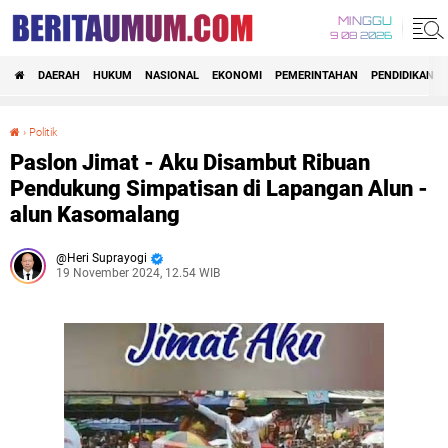
MINGGU
9 08 2026
DAERAH
HUKUM
NASIONAL
EKONOMI
PEMERINTAHAN
PENDIDIKAN
›
Politik
Paslon Jimat - Aku Disambut Ribuan Pendukung Simpatisan di Lapangan Alun - alun Kasomalang
Paslon Jimat - Aku Disambut Ribuan
Pendukung Simpatisan di Lapangan Alun -
alun Kasomalang
Heri Suprayogi
19 November 2024, 12.54 WIB