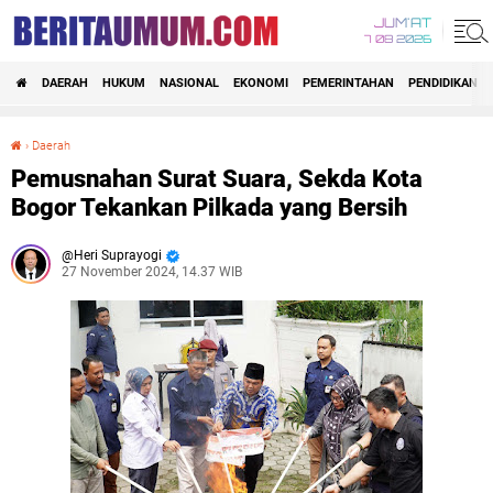
JUM'AT
7 08 2026
DAERAH
HUKUM
NASIONAL
EKONOMI
PEMERINTAHAN
PENDIDIKAN
›
Daerah
Pemusnahan Surat Suara, Sekda Kota Bogor Tekankan Pilkada yang Bersih
Pemusnahan Surat Suara, Sekda Kota
Bogor Tekankan Pilkada yang Bersih
Heri Suprayogi
27 November 2024, 14.37 WIB