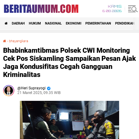
KAMIS
6 08 2026
DAERAH
HUKUM
NASIONAL
EKONOMI
PEMERINTAHAN
PENDIDIKAN
›
bhayangkara
Bhabinkamtibmas Polsek CWI Monitoring Cek Pos Siskamling Sampaikan Pesan Ajak Jaga Kondusifitas Cegah Gangguan Kriminalitas
Bhabinkamtibmas Polsek CWI Monitoring
Cek Pos Siskamling Sampaikan Pesan Ajak
Jaga Kondusifitas Cegah Gangguan
Kriminalitas
Heri Suprayogi
21 Maret 2025, 09.35 WIB