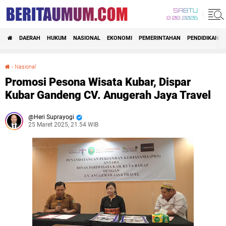
SABTU
8 08 2026
DAERAH
HUKUM
NASIONAL
EKONOMI
PEMERINTAHAN
PENDIDIKAN
›
Nasional
Promosi Pesona Wisata Kubar, Dispar Kubar Gandeng CV. Anugerah Jaya Travel
Promosi Pesona Wisata Kubar, Dispar
Kubar Gandeng CV. Anugerah Jaya Travel
Heri Suprayogi
25 Maret 2025, 21.54 WIB