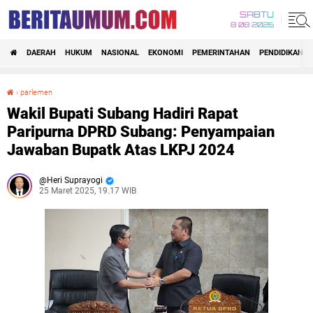
SABTU
8 08 2026
DAERAH
HUKUM
NASIONAL
EKONOMI
PEMERINTAHAN
PENDIDIKAN
›
parlemen
Wakil Bupati Subang Hadiri Rapat Paripurna DPRD Subang: Penyampaian Jawaban Bupatk Atas LKPJ 2024
Wakil Bupati Subang Hadiri Rapat
Paripurna DPRD Subang: Penyampaian
Jawaban Bupatk Atas LKPJ 2024
Heri Suprayogi
25 Maret 2025, 19.17 WIB