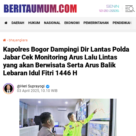
SENIN
10 08 2026
DAERAH
HUKUM
NASIONAL
EKONOMI
PEMERINTAHAN
PENDIDIKAN
›
bhayangkara
Kapolres Bogor Dampingi Dir Lantas Polda Jabar Cek Monitoring Arus Lalu Lintas yang akan Berwisata Serta Arus Balik Lebaran Idul Fitri 1446 H
Kapolres Bogor Dampingi Dir Lantas Polda
Jabar Cek Monitoring Arus Lalu Lintas
yang akan Berwisata Serta Arus Balik
Lebaran Idul Fitri 1446 H
Heri Suprayogi
03 April 2025, 10.10 WIB