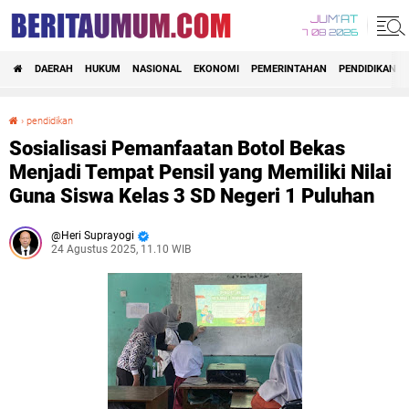
JUM'AT
7 08 2026
DAERAH
HUKUM
NASIONAL
EKONOMI
PEMERINTAHAN
PENDIDIKAN
›
pendidikan
Sosialisasi Pemanfaatan Botol Bekas Menjadi Tempat Pensil yang Memiliki Nilai Guna Siswa Kelas 3 SD Negeri 1 Puluhan
Sosialisasi Pemanfaatan Botol Bekas
Menjadi Tempat Pensil yang Memiliki Nilai
Guna Siswa Kelas 3 SD Negeri 1 Puluhan
Heri Suprayogi
24 Agustus 2025, 11.10 WIB