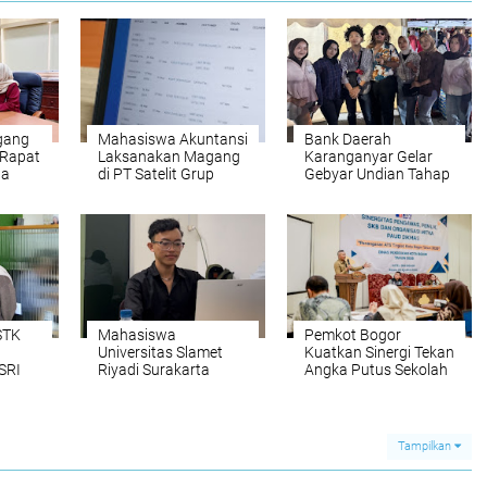
gang
Mahasiswa Akuntansi
Bank Daerah
 Rapat
Laksanakan Magang
Karanganyar Gelar
da
di PT Satelit Grup
Gebyar Undian Tahap
untuk Tingkatkan
3 Tahun 2025,
Kompetensi
Dimeriahkan OM
Profesional
Lorenza
STK
Mahasiswa
Pemkot Bogor
Universitas Slamet
Kuatkan Sinergi Tekan
SRI
Riyadi Surakarta
Angka Putus Sekolah
m
Laksanakan Magang
ik
Kerja di BPJS
Ketenagakerjaan
Karanganyar
Tampilkan