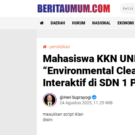
DAERAH
HUKUM
NASIONAL
EKONOMI
Mahasiswa KKN UNISRI Kenalkan Kosakata “Environmental Cleanliness” Lewat PPT Interaktif di SDN 1 Puluhan
›
pendidikan
Mahasiswa KKN UNI
“Environmental Cle
Interaktif di SDN 1
Heri Suprayogi
24 Agustus 2025, 11.25 WIB
masukkan script iklan
disini