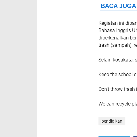
Kegiatan ini dipa
Bahasa Inggris UN
diperkenalkan berb
trash (sampah), r
Selain kosakata, 
Keep the school c
Don’t throw trash
We can recycle pla
pendidikan