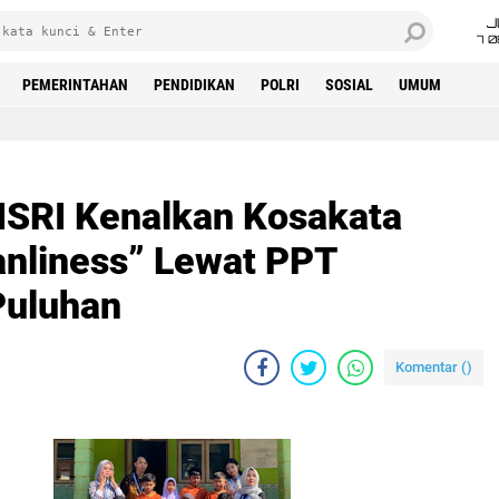
J
7 
PEMERINTAHAN
PENDIDIKAN
POLRI
SOSIAL
UMUM
SRI Kenalkan Kosakata
anliness” Lewat PPT
 Puluhan
Komentar (
)