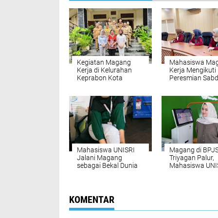
Kegiatan Magang
Mahasiswa Ma
Kerja di Kelurahan
Kerja Mengikuti
Keprabon Kota
Peresmian Sab
Surakarta
Mahasiswa UNISRI
Magang di BPJ
Jalani Magang
Triyagan Palur,
sebagai Bekal Dunia
Mahasiswa UNI
Kerja di BPJS
Ikut Serta dala
Ketenagakerjaan
Pelayanan Publ
Karanganyar melalui
Mal Pelayanan Publik
KOMENTAR