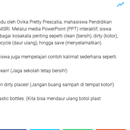
ndu oleh Ovika Pretty Prescatia, mahasiswa Pendidikan
ISRI. Melalui media PowerPoint (PPT) interaktif, siswa
agai kosakata penting seperti clean (bersih), dirty (kotor),
ecycle (daur ulang), hingga save (menyelamatkan).
siswa juga mempelajari contoh kalimat sederhana seperti:
lean! (Jaga sekolah tetap bersih!)
 in dirty places! (Jangan buang sampah di tempat kotor!)
stic bottles. (Kita bisa mendaur ulang botol plast