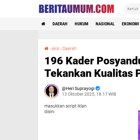
DAERAH
HUKUM
NASIONAL
EKONOMI
196 Kader Posyandu Dilantik, Yantie Rachim Tekankan Kualitas Pelayanan
›
aksi
›
Daerah
196 Kader Posyandu
Tekankan Kualitas 
Heri Suprayogi
13 Oktober 2025, 18.17 WIB
masukkan script iklan
disini