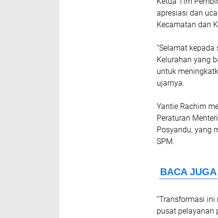
Ketua Tim Pembi
apresiasi dan uc
Kecamatan dan Ke
“Selamat kepada
Kelurahan yang b
untuk meningkatk
ujarnya.
Yantie Rachim men
Peraturan Menter
Posyandu, yang m
SPM.
“Transformasi ini
pusat pelayanan p