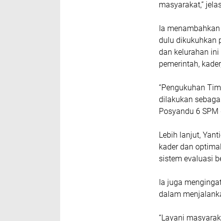
masyarakat,” jela
Ia menambahkan b
dulu dikukuhkan 
dan kelurahan ini
pemerintah, kade
“Pengukuhan Tim 
dilakukan sebaga
Posyandu 6 SPM d
Lebih lanjut, Ya
kader dan optima
sistem evaluasi b
Ia juga menginga
dalam menjalank
“Layani masyarak