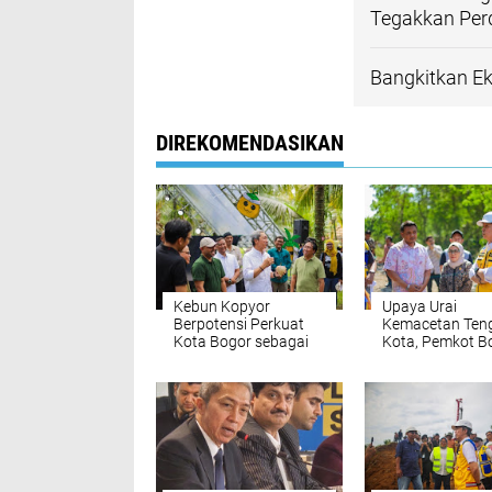
Tegakkan Per
Bangkitkan Ek
DIREKOMENDASIKAN
Kebun Kopyor
Upaya Urai
Berpotensi Perkuat
Kemacetan Ten
Kota Bogor sebagai
Kota, Pemkot B
City of Gastronomy
Optimalkan Lah
untuk Akses Ja