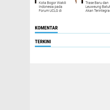
Kota Bogor Wakili
Trase Baru dan
Indonesia pada
Leuweung Batut
Forum UCLG di
Akan Terintegras
Maroko
Dedie Rachim Ti
Progres
Pembangunan
KOMENTAR
TERKINI