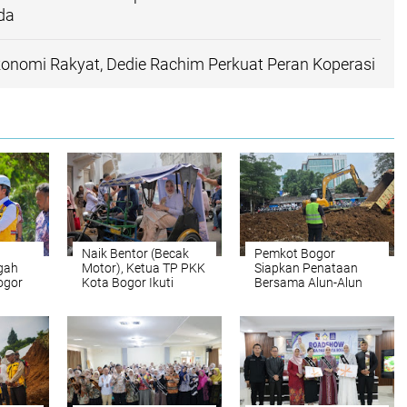
da
onomi Rakyat, Dedie Rachim Perkuat Peran Koperasi
Naik Bentor (Becak
Pemkot Bogor
gah
Motor), Ketua TP PKK
Siapkan Penataan
ogor
Kota Bogor Ikuti
Bersama Alun-Alun
an
Rangkaian APEKSI
dan Kawasan
lan R2
2026 di Medan
Empang