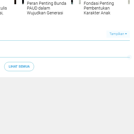
Peran Penting Bunda
Fondasi Penting
ulis
PAUD dalam
Pembentukan
i,
Wujudkan Generasi
Karakter Anak
njau
Sehat, Cerdas, dan
Berkarakter
Tampilkan
LIHAT SEMUA