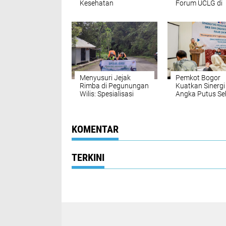
Kesehatan
Forum UCLG di
Ditanggung
Maroko
Pemerintah Pusat
Menyusuri Jejak
Pemkot Bogor
Rimba di Pegunungan
Kuatkan Sinergi
Wilis: Spesialisasi
Angka Putus Se
Mapala Arcapada
Unisri Solo
KOMENTAR
TERKINI