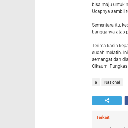
bisa maju untuk m
Ucapnya sambil 
Sementara itu, k
bangganya atas 
Terima kasih kep
sudah melatih. In
semangat dan dis
Cikaum. Pungkasn
a
Nasional
Terkait