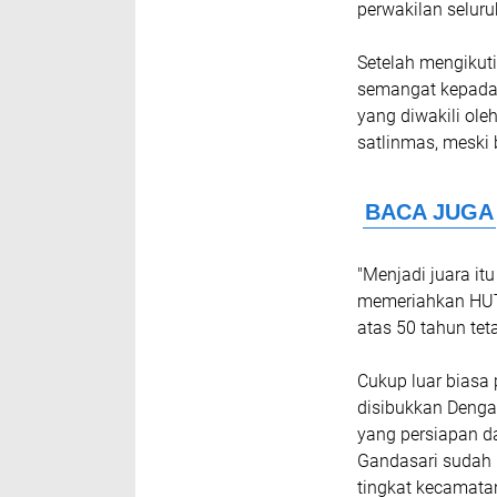
perwakilan selur
Setelah mengikut
semangat kepada 
yang diwakili ole
satlinmas, meski 
"Menjadi juara it
memeriahkan HUT 
atas 50 tahun tet
Cukup luar biasa
disibukkan Denga
yang persiapan d
Gandasari sudah 
tingkat kecamata