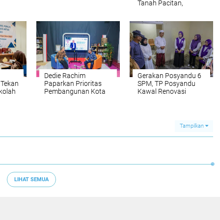
Tanah Pacitan,
Spesialisasi Divisi
Caving Mapala
Arcapada
Dedie Rachim
Gerakan Posyandu 6
 Tekan
Paparkan Prioritas
SPM, TP Posyandu
kolah
Pembangunan Kota
Kawal Renovasi
Bogor di Talkshow
Rumah Warga Tidak
Megaswara
Layak Huni
Tampilkan
LIHAT SEMUA