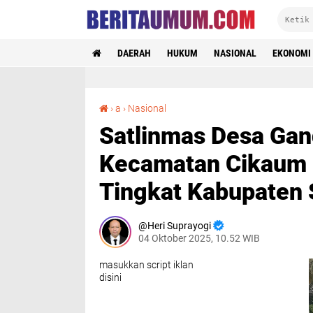
DAERAH
HUKUM
NASIONAL
EKONOMI
Satlinmas Desa Gandasari l Perwakilan Kecamatan Cikaum Mengikuti Lomba PBB Tingkat Kabupaten Subang 2025
›
a
›
Nasional
Satlinmas Desa Gand
Kecamatan Cikaum 
Tingkat Kabupaten
Heri Suprayogi
04 Oktober 2025, 10.52 WIB
masukkan script iklan
disini