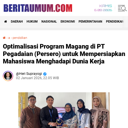
KAMIS
6 08 2026
DAERAH
HUKUM
NASIONAL
EKONOMI
PEMERINTAHAN
PENDIDIKAN
›
a
›
pendidikan
Optimalisasi Program Magang di PT Pegadaian (Persero) untuk Mempersiapkan Mahasiswa Menghadapi Dunia Kerja
Optimalisasi Program Magang di PT
Pegadaian (Persero) untuk Mempersiapkan
Mahasiswa Menghadapi Dunia Kerja
Heri Suprayogi
02 Januari 2026, 22.05 WIB