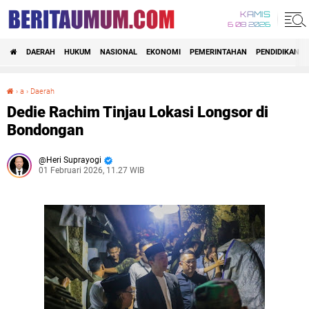
KAMIS
6 08 2026
DAERAH
HUKUM
NASIONAL
EKONOMI
PEMERINTAHAN
PENDIDIKAN
›
a
›
Daerah
Dedie Rachim Tinjau Lokasi Longsor di Bondongan
Dedie Rachim Tinjau Lokasi Longsor di
Bondongan
Heri Suprayogi
01 Februari 2026, 11.27 WIB