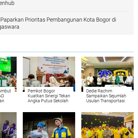
menhub
 Paparkan Prioritas Pembangunan Kota Bogor di
gaswara
Sambut
Pemkot Bogor
Dedie Rachim
AD
Kuatkan Sinergi Tekan
Sampaikan Sejumlah
an
Angka Putus Sekolah
Usulan Transportasi
Raya
Kota Bogor ke
Kemenhub