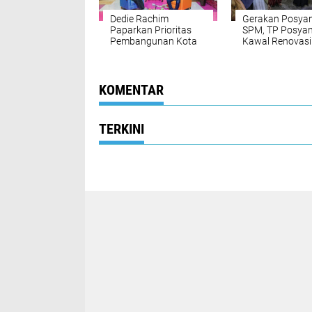
Dedie Rachim
Gerakan Posya
Paparkan Prioritas
SPM, TP Posya
Pembangunan Kota
Kawal Renovasi
Bogor di Talkshow
Rumah Warga T
Megaswara
Layak Huni
KOMENTAR
TERKINI