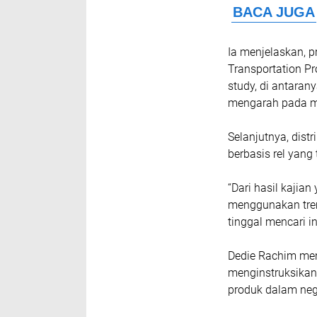
Ia menjelaskan, 
Transportation Pr
study, di antaran
mengarah pada mo
Selanjutnya, dist
berbasis rel yang
“Dari hasil kajia
menggunakan trem
tinggal mencari i
Dedie Rachim men
menginstruksika
produk dalam neg