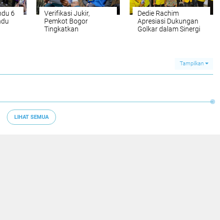
ndu 6
Verifikasi Jukir,
Dedie Rachim
ndu
Pemkot Bogor
Apresiasi Dukungan
Tingkatkan
Golkar dalam Sinergi
idak
Pendapatan
Pembangunan Kota
Perparkiran
Bogor
Tampilkan
LIHAT SEMUA