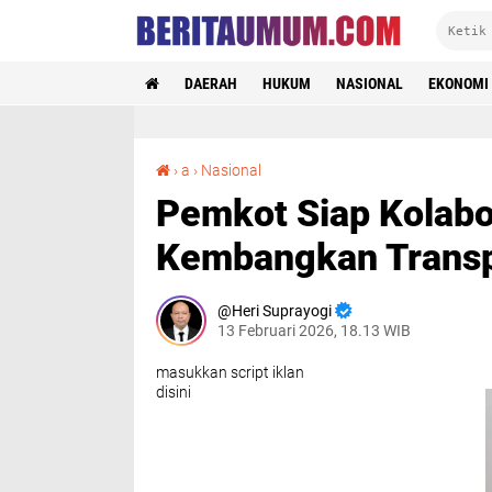
DAERAH
HUKUM
NASIONAL
EKONOMI
Pemkot Siap Kolaborasi dengan PT LRT Jakarta Kembangkan Transportasi Perkotaan
›
a
›
Nasional
Pemkot Siap Kolabo
Kembangkan Transp
Heri Suprayogi
13 Februari 2026, 18.13 WIB
masukkan script iklan
disini