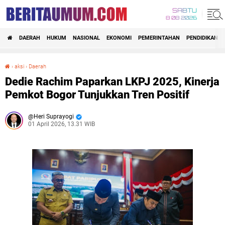
SABTU
8 08 2026
DAERAH
HUKUM
NASIONAL
EKONOMI
PEMERINTAHAN
PENDIDIKAN
›
aksi
›
Daerah
Dedie Rachim Paparkan LKPJ 2025, Kinerja Pemkot Bogor Tunjukkan Tren Positif
Dedie Rachim Paparkan LKPJ 2025, Kinerja
Pemkot Bogor Tunjukkan Tren Positif
Heri Suprayogi
01 April 2026, 13.31 WIB