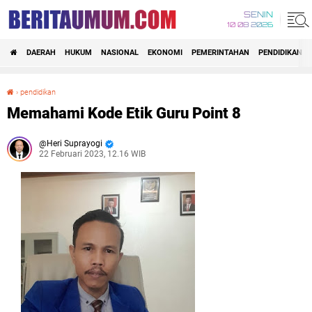
SENIN
10 08 2026
DAERAH
HUKUM
NASIONAL
EKONOMI
PEMERINTAHAN
PENDIDIKAN
›
pendidikan
Memahami Kode Etik Guru Point 8
Memahami Kode Etik Guru Point 8
Heri Suprayogi
22 Februari 2023, 12.16 WIB