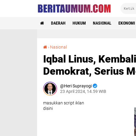
DAERAH
HUKUM
NASIONAL
EKONOMI
Iqbal Linus, Kembalikan Formulir ke Partai Demokrat, Serius Mengabdi untuk Kota Jambi
›
Nasional
Iqbal Linus, Kembal
Demokrat, Serius M
Heri Suprayogi
23 April 2024, 14.59 WIB
masukkan script iklan
disini