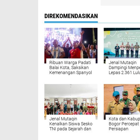
DIREKOMENDASIKAN
Ribuan Warga Padati
Jenal Mutaqin
Balai Kota, Saksikan
Dampingi Menpe
Kemenangan Spanyol
Lepas 2.361 Lu
SMAK-SMTI
Jenal Mutaqin
Kota dan Kabu
Kenalkan Siswa Sesko
Bogor Percepat
TNI pada Sejarah dan
Persiapan
Kesenian Bogor
Pembangunan 
Bogor Raya