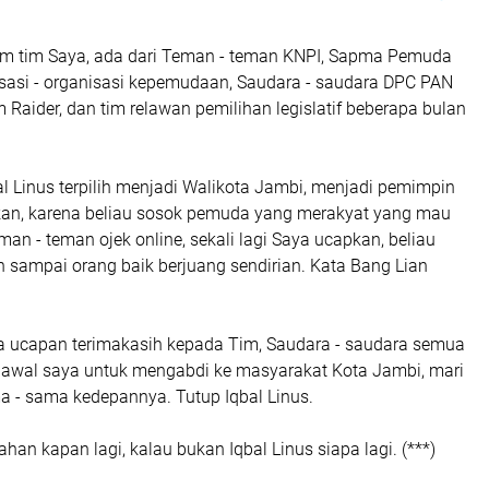
 tim tim Saya, ada dari Teman - teman KNPI, Sapma Pemuda
isasi - organisasi kepemudaan, Saudara - saudara DPC PAN
m Raider, dan tim relawan pemilihan legislatif beberapa bulan
al Linus terpilih menjadi Walikota Jambi, menjadi pemimpin
an, karena beliau sosok pemuda yang merakyat yang mau
n - teman ojek online, sekali lagi Saya ucapkan, beliau
n sampai orang baik berjuang sendirian. Kata Bang Lian
aya ucapan terimakasih kepada Tim, Saudara - saudara semua
wal saya untuk mengabdi ke masyarakat Kota Jambi, mari
a - sama kedepannya. Tutup Iqbal Linus.
han kapan lagi, kalau bukan Iqbal Linus siapa lagi. (***)