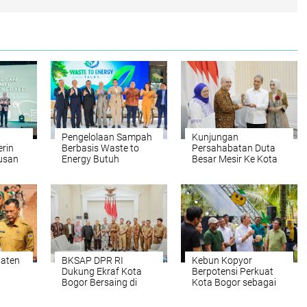
Pengelolaan Sampah
Kunjungan
rin
Berbasis Waste to
Persahabatan Duta
lusan
Energy Butuh
Besar Mesir Ke Kota
Kolaborasi Semua
Bogor, Dedie Rachim:
Pihak
Sebuah Kehormatan
paten
BKSAP DPR RI
Kebun Kopyor
Dukung Ekraf Kota
Berpotensi Perkuat
Bogor Bersaing di
Kota Bogor sebagai
PSEL
Kancah Internasional
City of Gastronomy