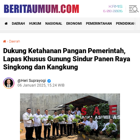
KAMIS
6 08 2026
DAERAH
HUKUM
NASIONAL
EKONOMI
PEMERINTAHAN
PENDIDIKAN
›
Daerah
Dukung Ketahanan Pangan Pemerintah, Lapas Khusus Gunung Sindur Panen Raya Singkong dan Kangkung
Dukung Ketahanan Pangan Pemerintah,
Lapas Khusus Gunung Sindur Panen Raya
Singkong dan Kangkung
Heri Suprayogi
06 Januari 2025, 15.24 WIB