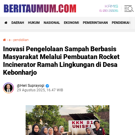
KAMIS
6 08 2026
DAERAH
HUKUM
NASIONAL
EKONOMI
PEMERINTAHAN
PENDIDIKAN
›
a
›
pendidikan
Inovasi Pengelolaan Sampah Berbasis Masyarakat Melalui Pembuatan Rocket Incinerator Ramah Lingkungan di Desa Kebonharjo
Inovasi Pengelolaan Sampah Berbasis
Masyarakat Melalui Pembuatan Rocket
Incinerator Ramah Lingkungan di Desa
Kebonharjo
Heri Suprayogi
29 Agustus 2025, 16.47 WIB