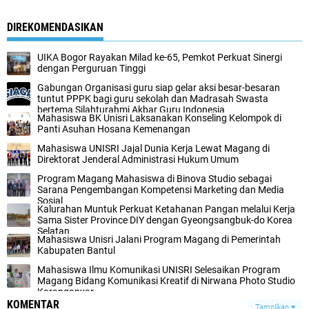
DIREKOMENDASIKAN
UIKA Bogor Rayakan Milad ke-65, Pemkot Perkuat Sinergi
dengan Perguruan Tinggi
Gabungan Organisasi guru siap gelar aksi besar-besaran
tuntut PPPK bagi guru sekolah dan Madrasah Swasta
bertema Silahturahmi Akbar Guru Indonesia
Mahasiswa BK Unisri Laksanakan Konseling Kelompok di
Panti Asuhan Hosana Kemenangan
Mahasiswa UNISRI Jajal Dunia Kerja Lewat Magang di
Direktorat Jenderal Administrasi Hukum Umum
Program Magang Mahasiswa di Binova Studio sebagai
Sarana Pengembangan Kompetensi Marketing dan Media
Sosial
Kalurahan Muntuk Perkuat Ketahanan Pangan melalui Kerja
Sama Sister Province DIY dengan Gyeongsangbuk-do Korea
Selatan
Mahasiswa Unisri Jalani Program Magang di Pemerintah
Kabupaten Bantul
Mahasiswa Ilmu Komunikasi UNISRI Selesaikan Program
Magang Bidang Komunikasi Kreatif di Nirwana Photo Studio
Karanganyar
KOMENTAR
Tampilkan