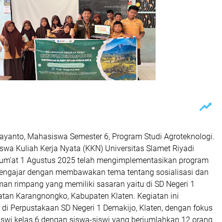
jayanto, Mahasiswa Semester 6, Program Studi Agroteknologi.
wa Kuliah Kerja Nyata (KKN) Universitas Slamet Riyadi
Jum’at 1 Agustus 2025 telah mengimplementasikan program
Mengajar dengan membawakan tema tentang sosialisasi dan
an rimpang yang memiliki sasaran yaitu di SD Negeri 1
tan Karangnongko, Kabupaten Klaten. Kegiatan ini
di Perpustakaan SD Negeri 1 Demakijo, Klaten, dengan fokus
iswi kelas 6 dengan siswa-siswi yang berjumlahkan 12 orang.