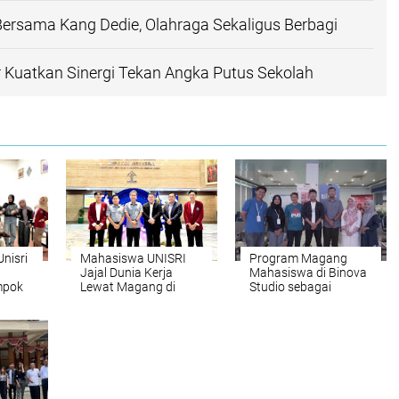
Bersama Kang Dedie, Olahraga Sekaligus Berbagi
 Kuatkan Sinergi Tekan Angka Putus Sekolah
nisri
Mahasiswa UNISRI
Program Magang
Jajal Dunia Kerja
Mahasiswa di Binova
mpok
Lewat Magang di
Studio sebagai
Direktorat Jenderal
Sarana
angan
Administrasi Hukum
Pengembangan
Umum
Kompetensi
Marketing dan Media
Sosial