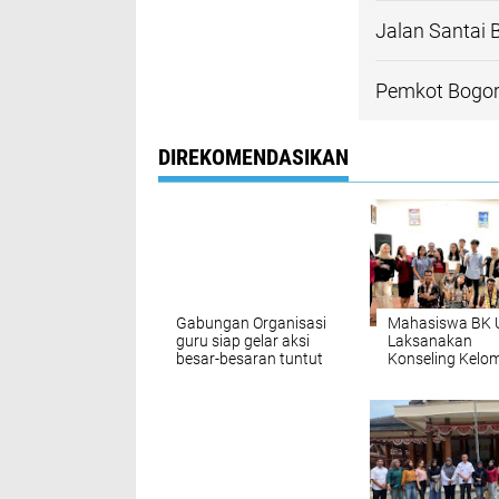
Jalan Santai 
Pemkot Bogor
DIREKOMENDASIKAN
Gabungan Organisasi
Mahasiswa BK U
guru siap gelar aksi
Laksanakan
besar-besaran tuntut
Konseling Kelo
PPPK bagi guru
di Panti Asuhan
sekolah dan
Hosana Kemen
Madrasah Swasta
bertema Silahturahmi
Akbar Guru Indonesia