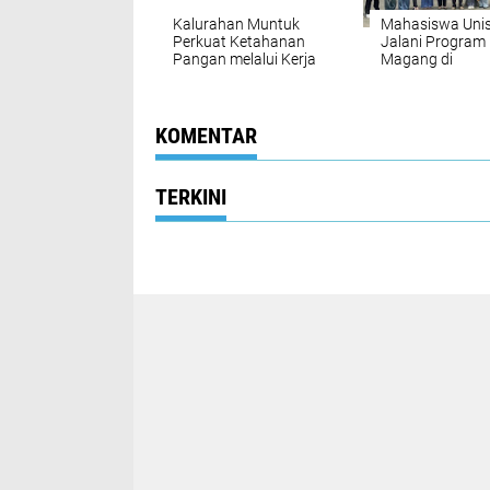
Kalurahan Muntuk
Mahasiswa Unis
Perkuat Ketahanan
Jalani Program
Pangan melalui Kerja
Magang di
Sama Sister Province
Pemerintah
DIY dengan
Kabupaten Bant
Gyeongsangbuk-do
Korea Selatan
KOMENTAR
TERKINI