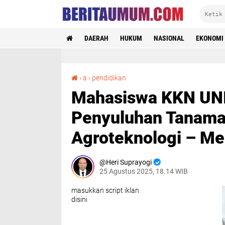
DAERAH
HUKUM
NASIONAL
EKONOMI
Mahasiswa KKN UNISRI Sosialisasi dan Penyuluhan Tanaman Rimpang Lewat Program Agroteknologi – Mengajar
›
a
›
pendidikan
Mahasiswa KKN UNIS
Penyuluhan Tanama
Agroteknologi – Me
Heri Suprayogi
25 Agustus 2025, 18.14 WIB
masukkan script iklan
disini