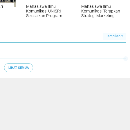
ri
Mahasiswa Ilmu
Mahasiswa Ilmu
Komunikasi UNISRI
Komunikasi Terapkan
Selesaikan Program
Strategi Marketing
Magang Bidang
Communication
ul
Komunikasi Kreatif di
melalui Konten Digital
Nirwana Photo Studio
di Rocket Supply
Karanganyar
Tampilkan
LIHAT SEMUA