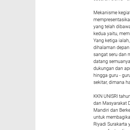
Mekanisme kegiata
mempresentasika
yang telah dibawa
kedua yaitu, mem
Yang ketiga iala
dihalaman depan 
sangat seru dan m
datang semuanya.
dukungan dan apre
hingga guru - gu
sekitar, dimana ha
KKN UNISRI tahun
dan Masyarakat D
Mandiri dan Berk
untuk membagikan
Riyadi Surakarta