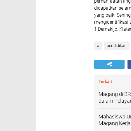
pemanfaatan lingk
didapatkan selam
yang baik. Sehi
mengidentifikasi 
1 Demakijo, Klate
a
pendidikan
Terkait
Magang di BPJ
dalam Pelaya
Mahasiswa Uni
Magang Kerja