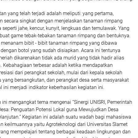
n yang telah terjadi adalah meliputi: yang pertama,
n secara singkat dengan menjelaskan tanaman rimpang
 seperti jahe, kencur, kunyit, lengkuas dan temulawak. Yang
buat game tebak-tebakan tanaman rimpang dan bentuknya.
h, menanam bibit - bibit tanaman rimpang yang dibawa
dengan botol yang sudah disiapkan. Acara ini tentunya
eriah dikarenakan tidak ada murid yang tidak hadir alias
 Kebahagiaan terbesar adalah ketika mendapatkan
siasi dari perangkat sekolah, mulai dari kepala sekolah
ru yang bersangkutan, dan perangkat desa serta masyarakat
l ini menjadi indikator keberhasilan kegiatan ini.
 ini mengangkat tema mengenai “Sinergi UNISRI, Pemerintah
esa: Penguatan Potensi Lokal guna Mewujudkan Desa
elanjutan.” Kegiatan ini adalah suatu wadah bagi mahasiswa
 keilmuannya yaitu Agroteknologi dari Universitas Slamet
 yang mempelajari tentang berbagai keadaan lingkungan dan