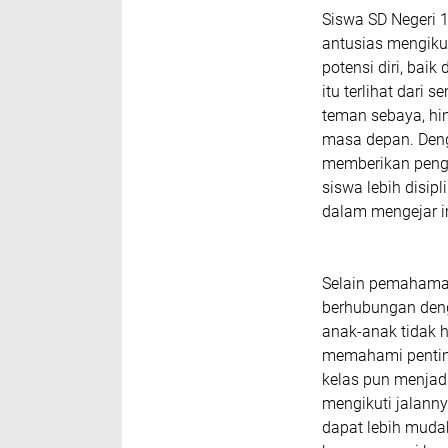
Siswa SD Negeri 
antusias mengiku
potensi diri, bai
itu terlihat dari
teman sebaya, hin
masa depan. Deng
memberikan penge
siswa lebih disipl
dalam mengejar i
Selain pemahaman
berhubungan denga
anak-anak tidak ha
memahami penting
kelas pun menjadi
mengikuti jalann
dapat lebih muda