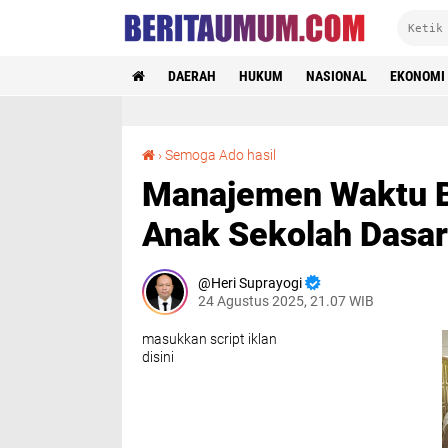
DAERAH
HUKUM
NASIONAL
EKONOMI
Manajemen Waktu Belajar dan Cita - cita untuk Anak Sekolah Dasar
›
Semoga Ado hasil
Manajemen Waktu Bel
Anak Sekolah Dasar
Heri Suprayogi
24 Agustus 2025, 21.07 WIB
masukkan script iklan
disini