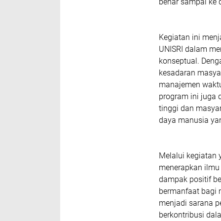
benar sampai ke d
Kegiatan ini men
UNISRI dalam me
konseptual. Deng
kesadaran masyar
manajemen waktu b
program ini jug
tinggi dan masya
daya manusia yan
Melalui kegiatan
menerapkan ilmu y
dampak positif b
bermanfaat bagi 
menjadi sarana pe
berkontribusi d