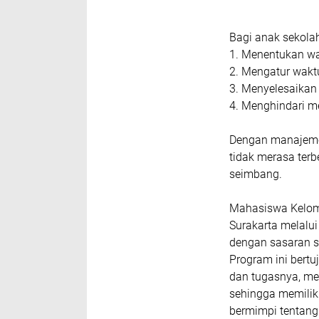
Bagi anak sekolah
1. Menentukan wak
2. ⁠Mengatur waktu
3. ⁠Menyelesaikan
4. ⁠Menghindari 
Dengan manajemen
tidak merasa ter
seimbang.
Mahasiswa Kelomp
Surakarta melalui
dengan sasaran s
Program ini bert
dan tugasnya, men
sehingga memilik
bermimpi tentan